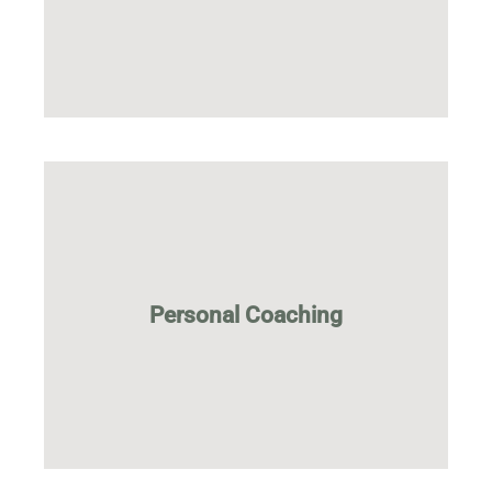
Passgenaue Expertise und Support für
Mehr...
Personal Coaching
erreichen
Mit geführter (Selbst-)Reflexion grosse Ziele