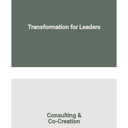
Mehr...
Transformation for Leaders
Veränderungen gestalten
Als Leadership-Team wirkungsvolle
Mehr...
Consulting &
Co-Creation
spezifische Herausforderungen