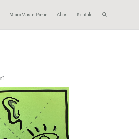
Suchen
MicroMasterPiece
Abos
Kontakt
en?